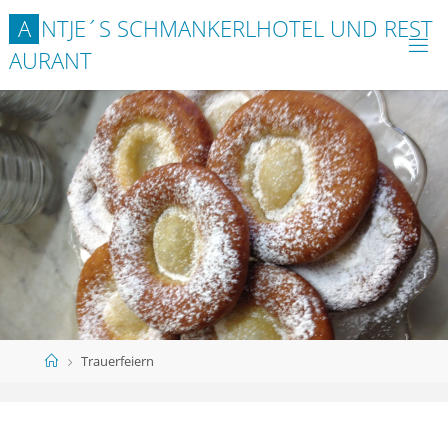
A
N
T
J
E
´
S
S
C
H
M
A
N
K
E
R
L
H
O
T
E
L
U
N
D
R
E
S
T
A
U
R
A
N
T
Start
Trauerfeiern