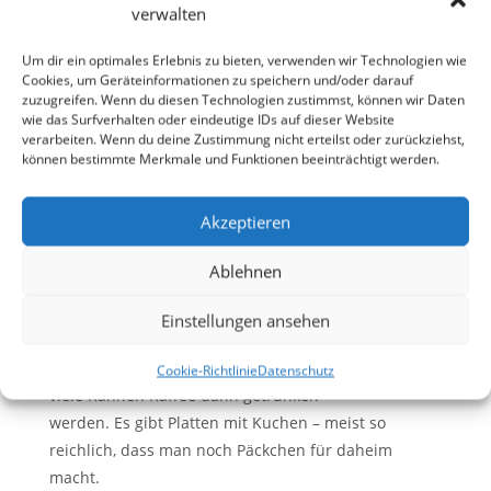
verwalten
Trauerfeier für Sie auszurichten,
bei der Sie sich um nichts mehr kümmern müssen.
Um dir ein optimales Erlebnis zu bieten, verwenden wir Technologien wie
Einmal bestellt und mit mir abgesprochen, können
Cookies, um Geräteinformationen zu speichern und/oder darauf
zuzugreifen. Wenn du diesen Technologien zustimmst, können wir Daten
Sie sich fest auf uns verlassen.
wie das Surfverhalten oder eindeutige IDs auf dieser Website
Zuverlässig, professionell und erfahren, sowie mit
verarbeiten. Wenn du deine Zustimmung nicht erteilst oder zurückziehst,
können bestimmte Merkmale und Funktionen beeinträchtigt werden.
festem Preis ohne böse Überraschungen.
Sie fragen sich, wie ich das meine? Ja, ich habe bei
Akzeptieren
Kollegen (im Kulmbacher Raum)
gesehen, dass eine Kanne Kaffee 24.50 kostet. Viel
Ablehnen
zuviel- finde ich. Und dann auch noch
einzeln. Wo bleibt da die Übersicht wie viele es
Einstellungen ansehen
wirklich waren?
Bei mir gibt es einen Festpreis pro Person, egal wie
Cookie-Richtlinie
Datenschutz
viele Kannen Kaffee dann getrunken
werden. Es gibt Platten mit Kuchen – meist so
reichlich, dass man noch Päckchen für daheim
macht.