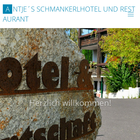
A
N
T
J
E
´
S
S
C
H
M
A
N
K
E
R
L
H
O
T
E
L
U
N
D
R
E
S
T
A
U
R
A
N
T
Herzlich willkommen!