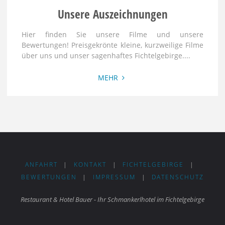
Unsere Auszeichnungen
Hier finden Sie unsere Filme und unsere
Bewertungen! Preisgekrönte kleine, kurzweilige Filme
über uns und unser sagenhaftes Fichtelgebirge....
"Unsere
MEHR
Auszeichnungen"
ANFAHRT
|
KONTAKT
|
FICHTELGEBIRGE
|
BEWERTUNGEN
|
IMPRESSUM
|
DATENSCHUTZ
Restaurant & Hotel Bauer - Ihr Schmankerlhotel im Fichtelgebirge