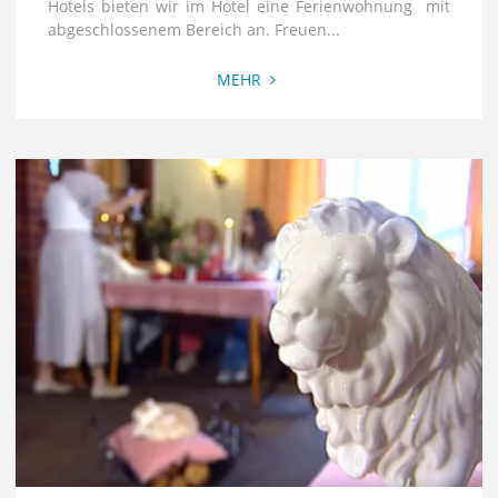
Hotels bieten wir im Hotel eine Ferienwohnung mit
abgeschlossenem Bereich an. Freuen...
"FEWO
MEHR
„Antje
´s
kleines
Nest“"