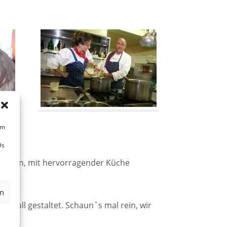
um
Ds
eworden, mit hervorragender Küche
en
bevoll gestaltet. Schaun`s mal rein, wir