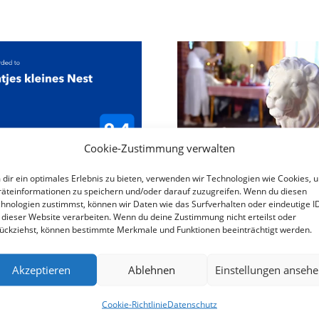
Cookie-Zustimmung verwalten
dir ein optimales Erlebnis zu bieten, verwenden wir Technologien wie Cookies, 
äteinformationen zu speichern und/oder darauf zuzugreifen. Wenn du diesen
hnologien zustimmst, können wir Daten wie das Surfverhalten oder eindeutige I
nun also in der dritten Generation.
 dieser Website verarbeiten. Wenn du deine Zustimmung nicht erteilst oder
h immer als Name in der Region gilt) ist zu einem Haus g
ückziehst, können bestimmte Merkmale und Funktionen beeinträchtigt werden.
e Zimmer für Übernachtungen.
Akzeptieren
Ablehnen
Einstellungen anseh
, haben wir alles renoviert und besonders persönlich und lie
Cookie-Richtlinie
Datenschutz