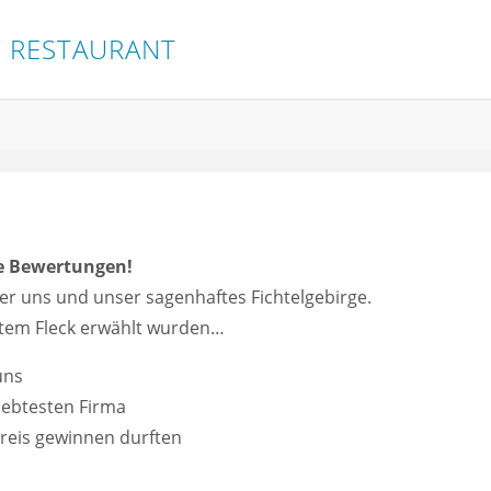
D
R
E
S
T
A
U
R
A
N
T
re Bewertungen!
ber uns und unser sagenhaftes Fichtelgebirge.
stem Fleck erwählt wurden…
uns
iebtesten Firma
preis gewinnen durften