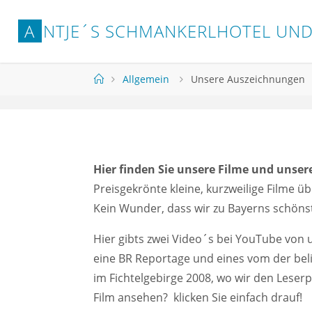
A
N
T
J
E
´
S
S
C
H
M
A
N
K
E
R
L
H
O
T
E
L
U
N
Start
Allgemein
Unsere Auszeichnungen
Hier finden Sie unsere Filme und unse
Preisgekrönte kleine, kurzweilige Filme ü
Kein Wunder, dass wir zu Bayerns schön
Hier gibts zwei Video´s bei YouTube von 
eine BR Reportage und eines vom der bel
im Fichtelgebirge 2008, wo wir den Leser
Film ansehen? klicken Sie einfach drauf!